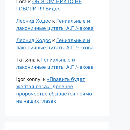
Lora
к
ОБ ЭТОМ НИКТО НЕ
ГОВОРИТ!!! Видео
Леонид Ходос
к
Гениальные и
лаконичные цитаты А.П.Чехова
Леонид Ходос
к
Гениальные и
лаконичные цитаты А.П.Чехова
Татьяна
к
Гениальные и
лаконичные цитаты А.П.Чехова
igor konnyi
к
«Править будет
желтая раса»: древнее
пророчество сбывается прямо
на наших глазах