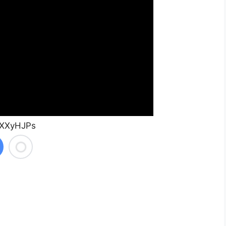
eXXyHJPs