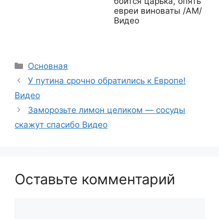
боится царька, опять
евреи виноваты /АМ/
Видео
Рубрики
Основная
У путина срочно обратились к Европе!
Видео
Заморозьте лимон целиком — сосуды
скажут спасибо Видео
Оставьте комментарий
Комментарий