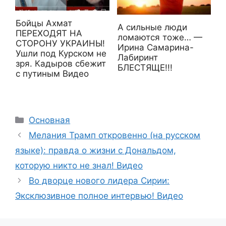
Бойцы Ахмат
А сильные люди
ПЕРЕХОДЯТ НА
ломаются тоже… —
СТОРОНУ УКРАИНЫ!
Ирина Самарина-
Ушли под Курском не
Лабиринт
зря. Кадыров сбежит
БЛЕСТЯЩЕ!!!
с путиным Видео
Рубрики
Основная
Мелания Трамп откровенно (на русском
языке): правда о жизни с Дональдом,
которую никто не знал! Видео
Во дворце нового лидера Сирии:
Эксклюзивное полное интервью! Видео