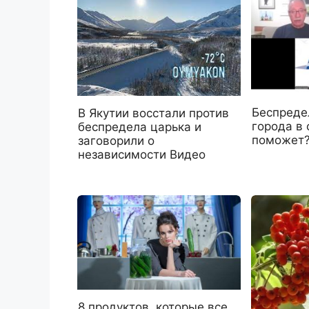
Беспреде
В Якутии восстали против
города в
беспредела царька и
поможет?
заговорили о
независимости Видео
8 продуктов, которые все