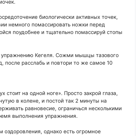
мочек.
осредоточение биологически активных точек,
твии немного помассировать ножки перед
ройся поудобнее и тщательно помассируй стопы
 к упражнению Кегеля. Сожми мышцы тазового
д, после расслабь и повтори то же самое 10
 стоит на одной ноге». Просто закрой глаза,
нутую в колене, и постой так 2 минуты на
ерживать равновесие, ограничься несколькими
ремя выполнения упражнения.
м оздоровления, однако есть огромное