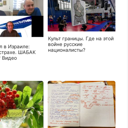
Культ границы. Где на этой
войне русские
л в Израиле:
националисты?
 страхе. ШАБАК
 Видео