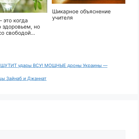
Шикарное объяснение
учителя
 это когда
 здоровьем, но
со свободой…
 ОЩУТИТ удары ВСУ! МОЩНЫЕ дроны Украины —
ецы Зайнаб и Джаннат