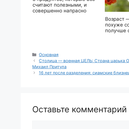
считают полезными, и
совершенно напрасно
Возраст —
похуже со
получше 
Рубрики
Основная
Столица — военная ЦЕЛЬ: Страна царька
Михаил Притула
16 лет после разделения: сиамские близн
Оставьте комментарий
Комментарий