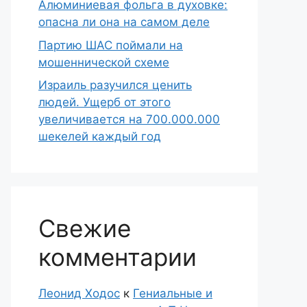
Алюминиевая фольга в духовке:
опасна ли она на самом деле
Партию ШАС поймали на
мошеннической схеме
Израиль разучился ценить
людей. Ущерб от этого
увеличивается на 700.000.000
шекелей каждый год
Свежие
комментарии
Леонид Ходос
к
Гениальные и