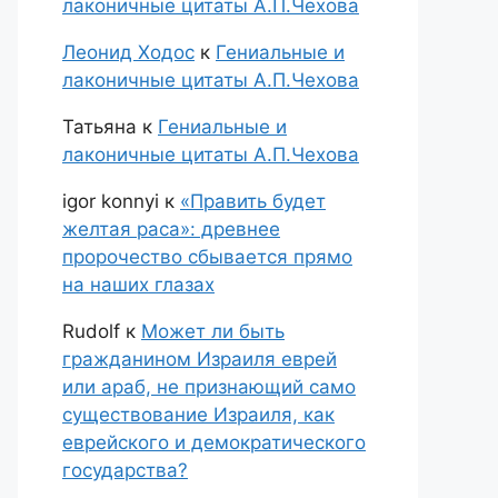
лаконичные цитаты А.П.Чехова
Леонид Ходос
к
Гениальные и
лаконичные цитаты А.П.Чехова
Татьяна
к
Гениальные и
лаконичные цитаты А.П.Чехова
igor konnyi
к
«Править будет
желтая раса»: древнее
пророчество сбывается прямо
на наших глазах
Rudolf
к
Может ли быть
гражданином Израиля еврей
или араб, не признающий само
существование Израиля, как
еврейского и демократического
государства?