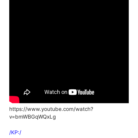
https://www.youtube.com/watch?
v=bmWBGqWQxLg
/КР:/