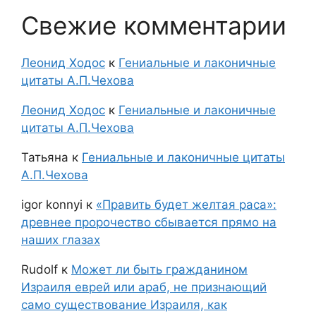
Свежие комментарии
Леонид Ходос
к
Гениальные и лаконичные
цитаты А.П.Чехова
Леонид Ходос
к
Гениальные и лаконичные
цитаты А.П.Чехова
Татьяна
к
Гениальные и лаконичные цитаты
А.П.Чехова
igor konnyi
к
«Править будет желтая раса»:
древнее пророчество сбывается прямо на
наших глазах
Rudolf
к
Может ли быть гражданином
Израиля еврей или араб, не признающий
само существование Израиля, как