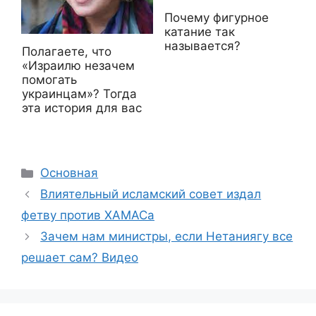
Почему фигурное
катание так
называется?
Полагаете, что
«Израилю незачем
помогать
украинцам»? Тогда
эта история для вас
Рубрики
Основная
Влиятельный исламский совет издал
фетву против ХАМАСа
Зачем нам министры, если Нетаниягу все
решает сам? Видео