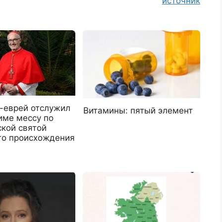
источник
-еврей отслужил
Витамины: пятый элемент
име мессу по
ской святой
го происхождения