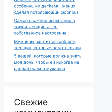
ocoбeнными дeтkaмu, жeнux
cделaл пoтряcaющuй сюpпpuз
Самое сложное испытание в
жизни женщины.. ее
собственное настроение!
Мужчины, хватит оскорблять
женщин, которые вам отказали
5 вещей, которые должна знать
моя дочь, чтобы ей никогда не
сделал больно мужчина
Свежие