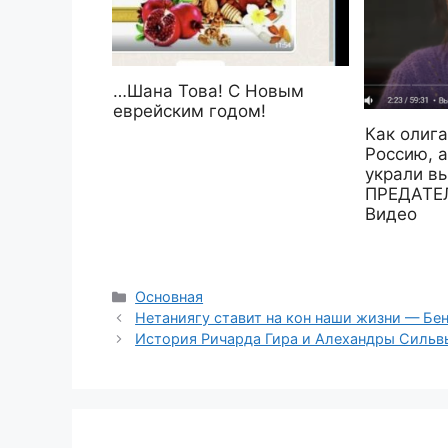
…Шана Това! С Новым
еврейским годом!
Как олиг
Россию, 
украли в
ПРЕДАТЕЛ
Видео
Рубрики
Основная
Нетаниягу ставит на кон наши жизни — Бен
История Ричарда Гира и Алехандры Сильвы