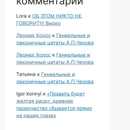
комментарии
Lora
к
ОБ ЭТОМ НИКТО НЕ
ГОВОРИТ!!! Видео
Леонид Ходос
к
Гениальные и
лаконичные цитаты А.П.Чехова
Леонид Ходос
к
Гениальные и
лаконичные цитаты А.П.Чехова
Татьяна
к
Гениальные и
лаконичные цитаты А.П.Чехова
igor konnyi
к
«Править будет
желтая раса»: древнее
пророчество сбывается прямо
на наших глазах