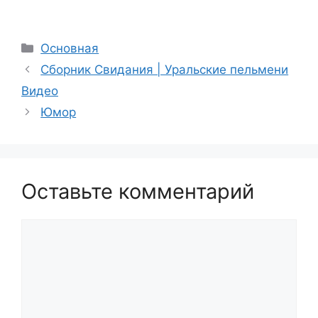
Рубрики
Основная
Сборник Свидания | Уральские пельмени
Видео
Юмор
Оставьте комментарий
Комментарий