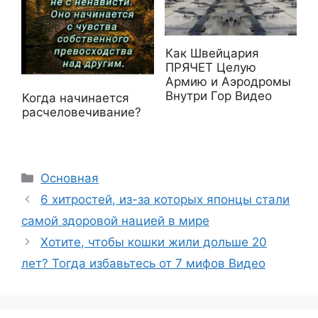
Как Швейцария
ПРЯЧЕТ Целую
Армию и Аэродромы
Внутри Гор Видео
Когда начинается
расчеловечивание?
Рубрики
Основная
6 хитростей, из-за которых японцы стали
самой здоровой нацией в мире
Хотите, чтобы кошки жили дольше 20
лет? Тогда избавьтесь от 7 мифов Видео