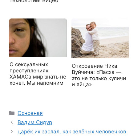
технологии! Видео
О сексуальных
Откровение Ника
преступлениях
Вуйчича: «Пасха —
ХАМАСа мир знать не
это не только куличи
хочет. Мы напомним
и яйца»
Рубрики
Основная
Вадим Сидур
царёк их заслал, как зелёных человечков