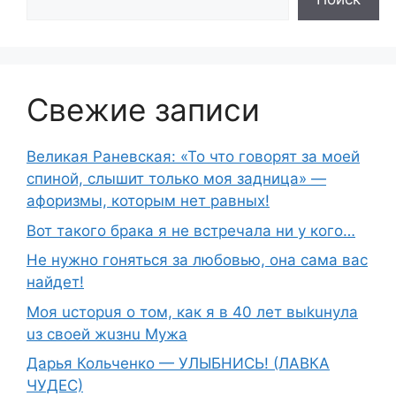
Свежие записи
Великая Раневская: «То что говорят за моей
спиной, слышит только моя задница» —
афоризмы, которым нет равных!
Вот такого брака я не встречала ни у кого…
Не нужно гоняться за любовью, она сама вас
найдет!
Moя ucтopuя о том, как я в 40 лет выkuнyлa
uз свoeй жuзнu Myжа
Дарья Кольченко — УЛЫБНИСЬ! (ЛАВКА
ЧУДЕС)