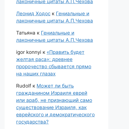
лаконичные цитаты А.П.Чехова
Леонид Ходос
к
Гениальные и
лаконичные цитаты А.П.Чехова
Татьяна
к
Гениальные и
лаконичные цитаты А.П.Чехова
igor konnyi
к
«Править будет
желтая раса»: древнее
пророчество сбывается прямо
на наших глазах
Rudolf
к
Может ли быть
гражданином Израиля еврей
или араб, не признающий само
существование Израиля, как
еврейского и демократического
государства?