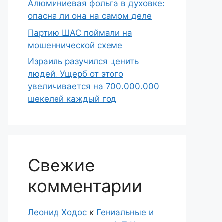
Алюминиевая фольга в духовке:
опасна ли она на самом деле
Партию ШАС поймали на
мошеннической схеме
Израиль разучился ценить
людей. Ущерб от этого
увеличивается на 700.000.000
шекелей каждый год
Свежие
комментарии
Леонид Ходос
к
Гениальные и