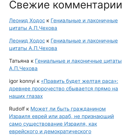
Свежие комментарии
Леонид Ходос
к
Гениальные и лаконичные
цитаты А.П.Чехова
Леонид Ходос
к
Гениальные и лаконичные
цитаты А.П.Чехова
Татьяна
к
Гениальные и лаконичные цитаты
А.П.Чехова
igor konnyi
к
«Править будет желтая раса»:
древнее пророчество сбывается прямо на
наших глазах
Rudolf
к
Может ли быть гражданином
Израиля еврей или араб, не признающий
само существование Израиля, как
еврейского и демократического