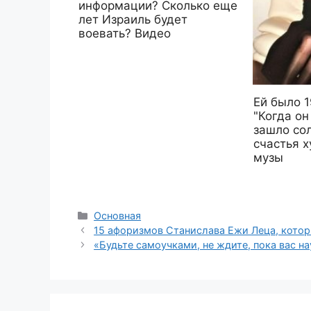
информации? Сколько еще
лет Израиль будет
воевать? Видео
Ей было 1
"Когда он
зашло со
счастья х
музы
Рубрики
Основная
15 афоризмов Станислава Ежи Леца, котор
«Будьте самоучками, не ждите, пока вас н