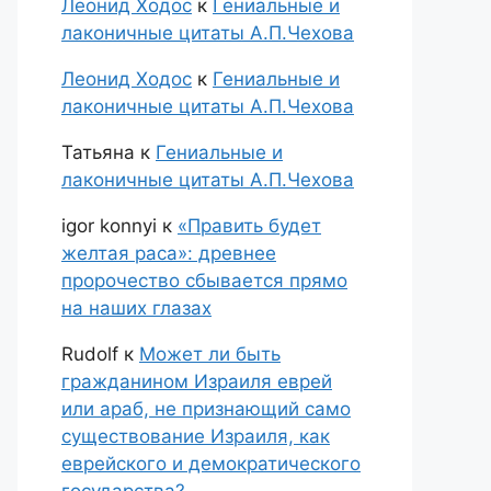
Леонид Ходос
к
Гениальные и
лаконичные цитаты А.П.Чехова
Леонид Ходос
к
Гениальные и
лаконичные цитаты А.П.Чехова
Татьяна
к
Гениальные и
лаконичные цитаты А.П.Чехова
igor konnyi
к
«Править будет
желтая раса»: древнее
пророчество сбывается прямо
на наших глазах
Rudolf
к
Может ли быть
гражданином Израиля еврей
или араб, не признающий само
существование Израиля, как
еврейского и демократического