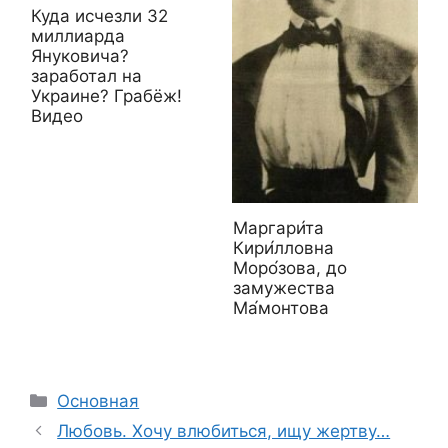
Куда исчезли 32
миллиарда
Януковича?
заработал на
Украине? Грабёж!
Видео
Маргари́та
Кири́лловна
Моро́зова, до
замужества
Ма́монтова
Рубрики
Основная
Любовь. Хочу влюбиться, ищу жертву…