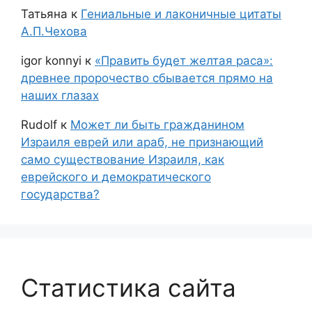
Татьяна
к
Гениальные и лаконичные цитаты
А.П.Чехова
igor konnyi
к
«Править будет желтая раса»:
древнее пророчество сбывается прямо на
наших глазах
Rudolf
к
Может ли быть гражданином
Израиля еврей или араб, не признающий
само существование Израиля, как
еврейского и демократического
государства?
Статистика сайта