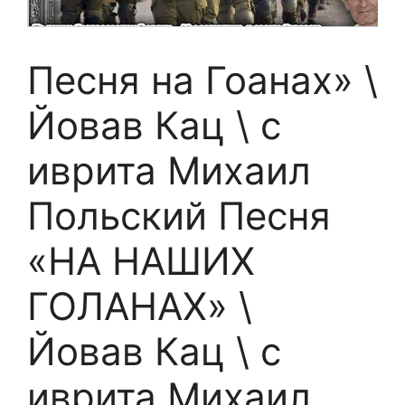
Песня на Гоанах» \
Йовав Кац \ с
иврита Михаил
Польский Песня
«НА НАШИХ
ГОЛАНАХ» \
Йовав Кац \ с
иврита Михаил