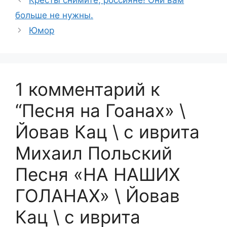
Кресты снимите, россияне! Они вам
больше не нужны.
Юмор
1 комментарий к
“Песня на Гоанах» \
Йовав Кац \ с иврита
Михаил Польский
Песня «НА НАШИХ
ГОЛАНАХ» \ Йовав
Кац \ с иврита