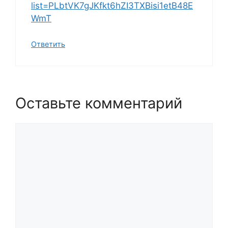
list=PLbtVK7gJKfkt6hZI3TXBisi1etB48E
WmT
Ответить
Оставьте комментарий
Комментарий