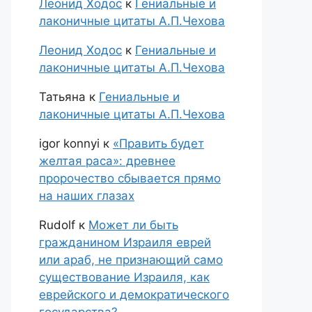
Леонид Ходос
к
Гениальные и
лаконичные цитаты А.П.Чехова
Леонид Ходос
к
Гениальные и
лаконичные цитаты А.П.Чехова
Татьяна
к
Гениальные и
лаконичные цитаты А.П.Чехова
igor konnyi
к
«Править будет
желтая раса»: древнее
пророчество сбывается прямо
на наших глазах
Rudolf
к
Может ли быть
гражданином Израиля еврей
или араб, не признающий само
существование Израиля, как
еврейского и демократического