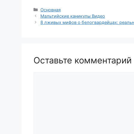
Рубрики
Основная
Мальтийские каникулы Видео
8 лживых мифов о белогвардейцах: реаль
Оставьте комментарий
Комментарий