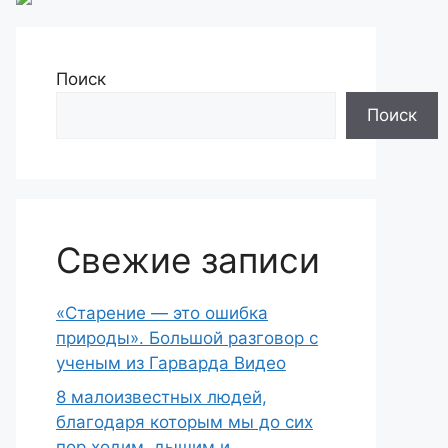
Поиск
Поиск
Свежие записи
«Старение — это ошибка
природы». Большой разговор с
ученым из Гарварда Видео
8 малоизвестных людей,
благодаря которым мы до сих
пор ходим, дышим и