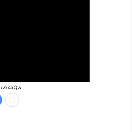
buvx4xQw