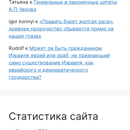
Татьяна
к
Гениальные и лаконичные цитаты
А.П.Чехова
igor konnyi
к
«Править будет желтая раса»:
древнее пророчество сбывается прямо на
наших глазах
Rudolf
к
Может ли быть гражданином
Израиля еврей или араб, не признающий
само существование Израиля, как
еврейского и демократического
государства?
Статистика сайта