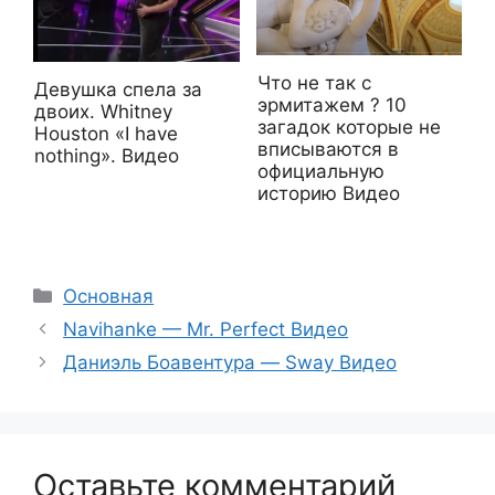
Что не так с
Девушка спела за
эрмитажем ? 10
двоих. Whitney
загадок которые не
Houston «I have
вписываются в
nothing». Видео
официальную
историю Видео
Рубрики
Основная
Navihanke — Mr. Perfect Видео
Даниэль Боавентура — Sway Видео
Оставьте комментарий