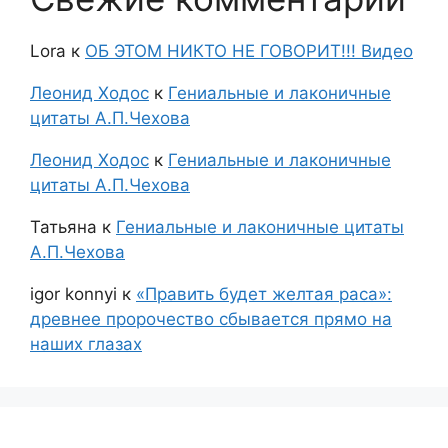
Lora
к
ОБ ЭТОМ НИКТО НЕ ГОВОРИТ!!! Видео
Леонид Ходос
к
Гениальные и лаконичные
цитаты А.П.Чехова
Леонид Ходос
к
Гениальные и лаконичные
цитаты А.П.Чехова
Татьяна
к
Гениальные и лаконичные цитаты
А.П.Чехова
igor konnyi
к
«Править будет желтая раса»:
древнее пророчество сбывается прямо на
наших глазах