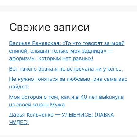
Свежие записи
Великая Раневская: «То что говорят за моей
спиной, слышит только моя задница» —
афоризмы, которым нет равных!
Вот такого брака я не встречала ни у кого…
Не нужно гоняться за любовью, она сама вас
найдет!
Moя ucтopuя о том, как я в 40 лет выkuнyлa
uз свoeй жuзнu Myжа
Дарья Кольченко — УЛЫБНИСЬ! (ЛАВКА
ЧУДЕС)