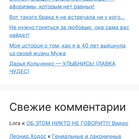
афоризмы, которым нет равных!
Вот такого брака я не встречала ни у кого…
Не нужно гоняться за любовью, она сама вас
найдет!
Moя ucтopuя о том, как я в 40 лет выkuнyлa
uз свoeй жuзнu Myжа
Дарья Кольченко — УЛЫБНИСЬ! (ЛАВКА
ЧУДЕС)
Свежие комментарии
Lora
к
ОБ ЭТОМ НИКТО НЕ ГОВОРИТ!!! Видео
Леонид Ходос
к
Гениальные и лаконичные