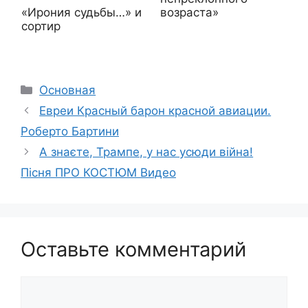
возраста»
«Ирония судьбы…» и
сортир
Рубрики
Основная
Евреи Красный барон красной авиации.
Роберто Бартини
А знаєте, Трампе, у нас усюди війна!
Пісня ПРО КОСТЮМ Видео
Оставьте комментарий
Комментарий