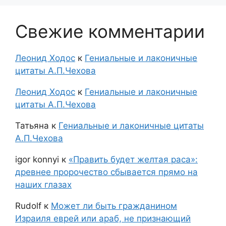
Свежие комментарии
Леонид Ходос
к
Гениальные и лаконичные
цитаты А.П.Чехова
Леонид Ходос
к
Гениальные и лаконичные
цитаты А.П.Чехова
Татьяна
к
Гениальные и лаконичные цитаты
А.П.Чехова
igor konnyi
к
«Править будет желтая раса»:
древнее пророчество сбывается прямо на
наших глазах
Rudolf
к
Может ли быть гражданином
Израиля еврей или араб, не признающий