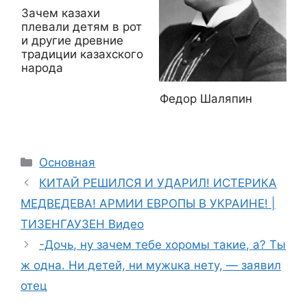
Зачем казахи
плевали детям в рот
и другие древние
традиции казахского
народа
Федор Шаляпин
Рубрики
Основная
КИТАЙ РЕШИЛСЯ И УДАРИЛ! ИСТЕРИКА
МЕДВЕДЕВА! АРМИИ ЕВРОПЫ В УКРАИНЕ! |
ТИЗЕНГАУЗЕН Видео
-Дочь, ну зачем тебе хоромы такие, а? Ты
ж одна. Ни детей, ни мужuка нету, — заявил
отец