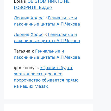
Lora
к
ОБ ЭТОМ НИКТО НЕ
ГОВОРИТ!!! Видео
Леонид Ходос
к
Гениальные и
лаконичные цитаты А.П.Чехова
Леонид Ходос
к
Гениальные и
лаконичные цитаты А.П.Чехова
Татьяна
к
Гениальные и
лаконичные цитаты А.П.Чехова
igor konnyi
к
«Править будет
желтая раса»: древнее
пророчество сбывается прямо
на наших глазах