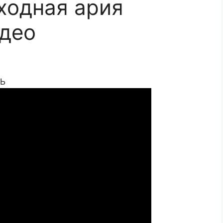
ходная ария
део
Ь