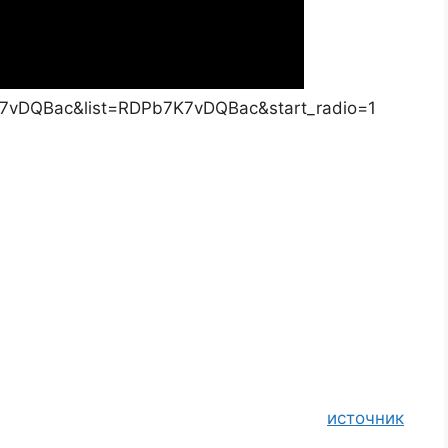
K7vDQBac&list=RDPb7K7vDQBac&start_radio=1
источник