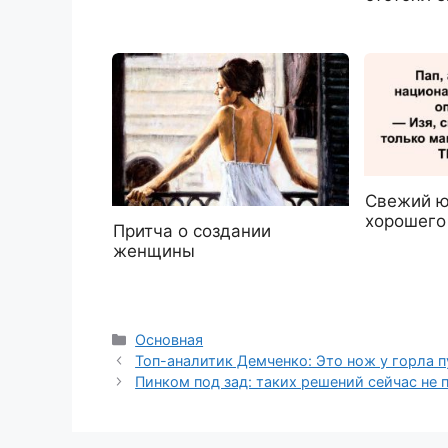
Свежий ю
хорошего
Притча о создании
женщины
Рубрики
Основная
Топ-аналитик Демченко: Это нож у горла п
Пинком под зад: таких решений сейчас не п