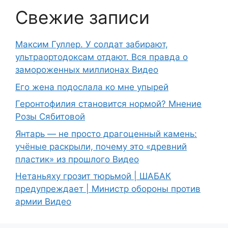
Свежие записи
Максим Гуллер. У солдат забирают,
ультраортодоксам отдают. Вся правда о
замороженных миллионах Видео
Его жена подослала ко мне упырей
Геронтофилия становится нормой? Мнение
Розы Сябитовой
Янтарь — не просто драгоценный камень:
учёные раскрыли, почему это «древний
пластик» из прошлого Видео
Нетаньяху грозит тюрьмой | ШАБАК
предупреждает | Министр обороны против
армии Видео