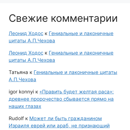
Свежие комментарии
Леонид Ходос
к
Гениальные и лаконичные
цитаты А.П.Чехова
Леонид Ходос
к
Гениальные и лаконичные
цитаты А.П.Чехова
Татьяна
к
Гениальные и лаконичные цитаты
А.П.Чехова
igor konnyi
к
«Править будет желтая раса»:
древнее пророчество сбывается прямо на
наших глазах
Rudolf
к
Может ли быть гражданином
Израиля еврей или араб, не признающий