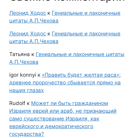
Леонид Ходос
к
Гениальные и лаконичные
цитаты А.П.Чехова
Леонид Ходос
к
Гениальные и лаконичные
цитаты А.П.Чехова
Татьяна
к
Гениальные и лаконичные цитаты
А.П.Чехова
igor konnyi
к
«Править будет желтая раса»:
древнее пророчество сбывается прямо на
наших глазах
Rudolf
к
Может ли быть гражданином
Израиля еврей или араб, не признающий
само существование Израиля, как
еврейского и демократического
государства?