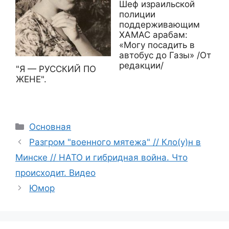
Шеф израильской
полиции
поддерживающим
ХАМАС арабам:
«Могу посадить в
автобус до Газы» /От
редакции/
"Я — РУССКИЙ ПО
ЖЕНЕ".
Рубрики
Основная
Разгром "военного мятежа" // Кло(у)н в
Минске // НАТО и гибридная война. Что
происходит. Видео
Юмор