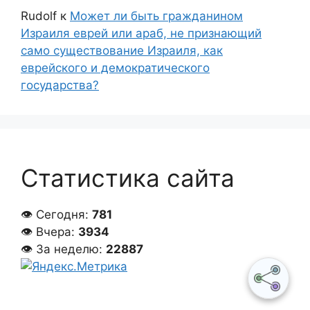
Rudolf
к
Может ли быть гражданином
Израиля еврей или араб, не признающий
само существование Израиля, как
еврейского и демократического
государства?
Статистика сайта
👁 Сегодня:
781
👁 Вчера:
3934
👁 За неделю:
22887