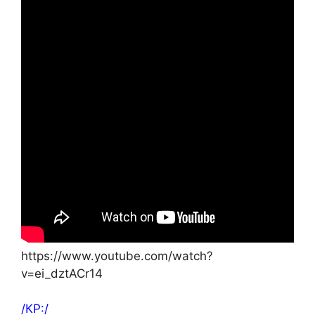
https://www.youtube.com/watch?
v=ei_dztACr14
/КР:/