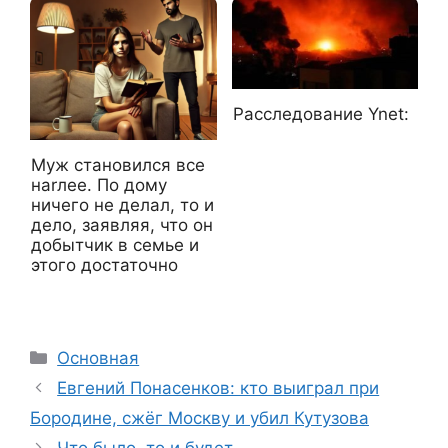
Расследование Ynet:
Муж становился все
наrлее. По дому
ничего не делал, то и
дело, заявляя, что он
добытчик в семье и
этого достаточно
Рубрики
Основная
Евгений Понасенков: кто выиграл при
Бородине, сжёг Москву и убил Кутузова
Что было, то и будет…