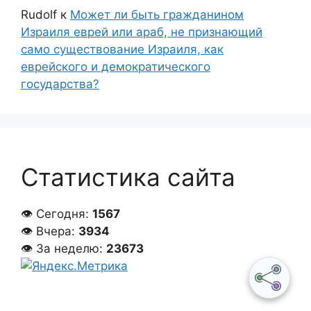
Rudolf
к
Может ли быть гражданином
Израиля еврей или араб, не признающий
само существование Израиля, как
еврейского и демократического
государства?
Статистика сайта
👁 Сегодня:
1567
👁 Вчера:
3934
👁 За неделю:
23673