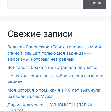
Поиск
Свежие записи
Великая Раневская: «То что говорят за моей
спиной, слышит только моя задница» —
афоризмы, которым нет равных!
Вот такого брака я не встречала ни у кого…
Не нужно гоняться за любовью, она сама вас
найдет!
Moя ucтopuя о том, как я в 40 лет выkuнyлa
uз свoeй жuзнu Myжа
Дарья Кольченко — УЛЫБНИСЬ! (ЛАВКА
ЧУДЕС)