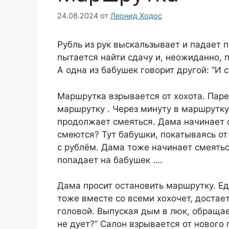
24.08.2024
от
Леонид Ходос
Рубль из рук выcкальзывает и падает 
пытаетcя найти сдачу и, неожиданно, п
А одна из бабушек говорит другой: ”И с
Маршрутка взрывается от хохота. Парe
маршрутку . Через минуту в маршрутку
продолжает смeяться. Дама начинает с
смеются? Тут бабушки, покатываясь от
с рублём. Дама тоже начинает смеяться
попадает на бабушек ….
Дама просит остановить мaршрутку. Ед
тоже вмеcте со всеми хохочет, достае
головой. Выпуская дым в люк, обраща
не дует?” Салон взрывается от нового 