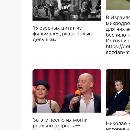
В Израил
микродро
15 озорных цитат из
для них е
фильма «В джазе только
беспилот
девушки»
Источник
https://det
sozdan-mi
За эту песню их могли
Николае 
реально закрыть —
история 