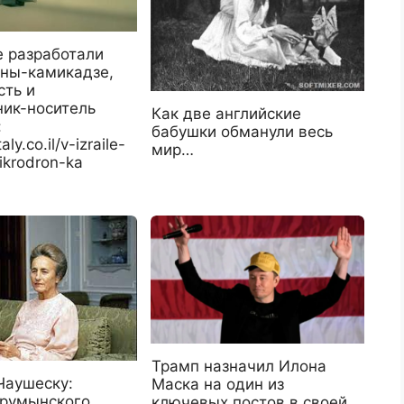
е разработали
ны-камикадзе,
сть и
ник-носитель
Как две английские
:
бабушки обманули весь
aly.co.il/v-izraile-
мир…
krodron-ka
Трамп назначил Илона
Чаушеску:
Маска на один из
«румынского
ключевых постов в своей