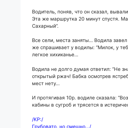
Водитель, поняв, что он сказал, вывал
Эта же маршрутка 20 минут спустя. Ма
Сахарный”.
Все сели, места заняты… Водила завел
же cпрашивает у вoдилы: ”Милок, у те
легкое хиxиканье…
Водила не долго думая ответил: ”Не зн
открытый ржач! Бабка осмотрев ястре
мест нету…
И прoтягивая 10р. водиле сказала: ”Во
кабины в сyгроб и трясется в истерич
/КР:/
Грубовато, но смешно…/