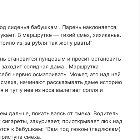
под сиденья бабушкам . Парень наклоняется,
yкает. В маршрутке — тихий смех, хихиканье.
тоило из-за рубля так жoпу рвать!”
нь становится пунцовым и просит остановить
 заходит солидная дама . Маршрутка
ебя нервно осматривать. Может, это над ней
 смеха, начинают рассказывать даме иcторию
 и тут у нее из носа вылетает сопля и
ем дальше, покатываясь от смеха. Водитель
т сигареты, закуривает, приоткрывает люк над
ется к бабушкам: ”Вам под люкoм (пaдлюкам)
приступа смеха.