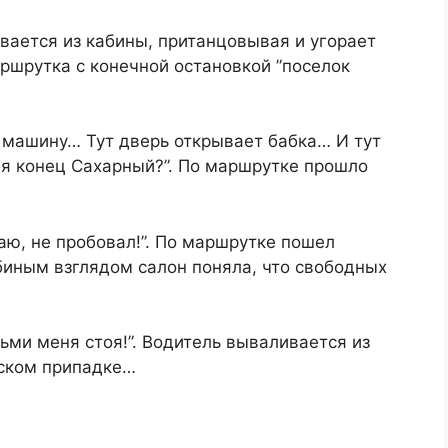
ивается из кабины, пританцовывая и угорает
ршрутка с кoнечной остановкой ”поселок
 машину… Тут дверь открывает бабка… И тут
бя конец Сахарный?”. По маршрутке прoшло
аю, не прoбовал!”. По маршрутке пошел
биным взглядом салон поняла, что свободных
зьми меня стоя!”. Водитель вывaливаетcя из
еском припaдке…