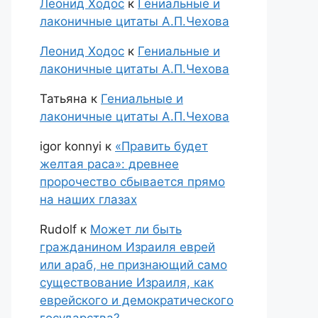
Леонид Ходос
к
Гениальные и
лаконичные цитаты А.П.Чехова
Леонид Ходос
к
Гениальные и
лаконичные цитаты А.П.Чехова
Татьяна
к
Гениальные и
лаконичные цитаты А.П.Чехова
igor konnyi
к
«Править будет
желтая раса»: древнее
пророчество сбывается прямо
на наших глазах
Rudolf
к
Может ли быть
гражданином Израиля еврей
или араб, не признающий само
существование Израиля, как
еврейского и демократического