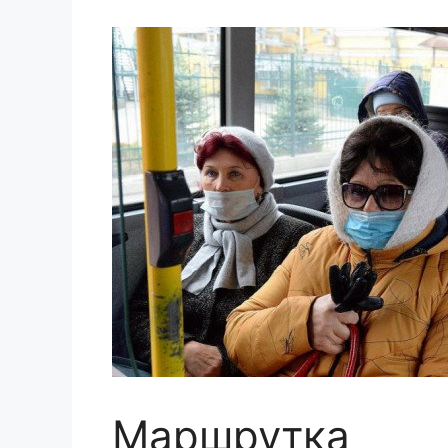
Mapшрутка