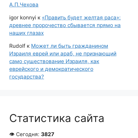
А.П.Чехова
igor konnyi
к
«Править будет желтая раса»:
древнее пророчество сбывается прямо на
наших глазах
Rudolf
к
Может ли быть гражданином
Израиля еврей или араб, не признающий
само существование Израиля, как
еврейского и демократического
государства?
Статистика сайта
👁 Сегодня:
3827