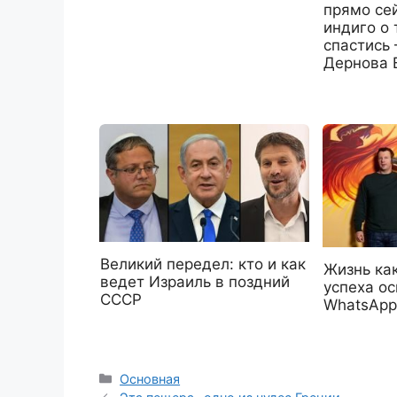
прямо се
индиго о 
спастись
Дернова 
Великий передел: кто и как
Жизнь как
ведет Израиль в поздний
успеха о
СССР
WhatsApp
Рубрики
Основная