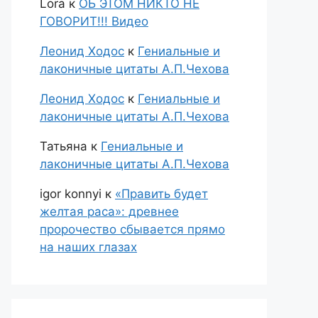
Lora
к
ОБ ЭТОМ НИКТО НЕ
ГОВОРИТ!!! Видео
Леонид Ходос
к
Гениальные и
лаконичные цитаты А.П.Чехова
Леонид Ходос
к
Гениальные и
лаконичные цитаты А.П.Чехова
Татьяна
к
Гениальные и
лаконичные цитаты А.П.Чехова
igor konnyi
к
«Править будет
желтая раса»: древнее
пророчество сбывается прямо
на наших глазах