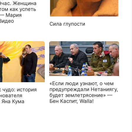
йчас. Женщина
том как успеть
 — Мария
Видео
Сила глупости
«Если люди узнают, о чем
предупреждали Нетаниягу,
 чудо: история
будет землетрясение» —
снователя
Бен Каспит, Walla!
 Яна Кума