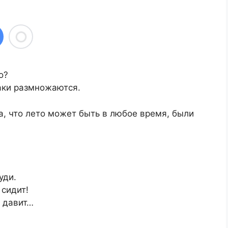
о?
аки размножаются.
а, что лето может быть в любое время, были
уди.
 сидит!
 давит…