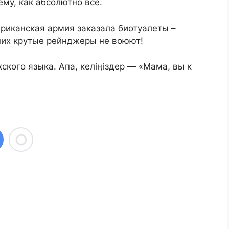
ему, как абсолютно всё.
риканская армия заказала биотуалеты –
 них крутые рейнджеры не воюют!
ского языка. Апа, келіңіздер — «Мама, вы к