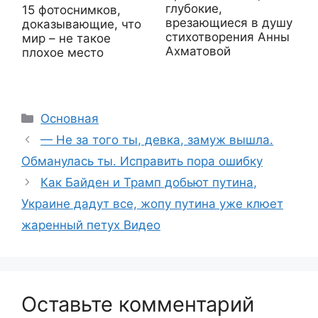
глубокие,
15 фотоснимков,
врезающиеся в душу
доказывающие, что
стихотворения Анны
мир – не такое
Ахматовой
плохое место
Рубрики
Основная
— Не за того ты, девка, замуж вышла.
Обманулась ты. Исправить пора ошибку
Как Байден и Трамп добьют путина,
Украине дадут все, жопу путина уже клюет
жаренный петух Видео
Оставьте комментарий