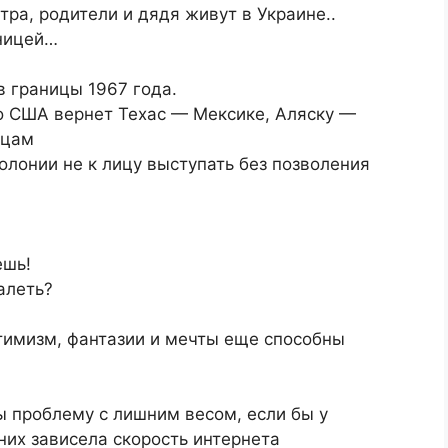
стра, родители и дядя живут в Украине..
раницей…
 границы 1967 года.
о США вернет Техас — Мексике, Аляску —
йцам
олонии не к лицу выступать без позволения
ешь!
жалеть?
птимизм, фантазии и мечты еще способны
ы проблему с лишним весом, если бы у
них зависела скорость интернета