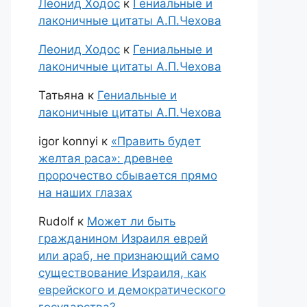
Леонид Ходос
к
Гениальные и
лаконичные цитаты А.П.Чехова
Леонид Ходос
к
Гениальные и
лаконичные цитаты А.П.Чехова
Татьяна
к
Гениальные и
лаконичные цитаты А.П.Чехова
igor konnyi
к
«Править будет
желтая раса»: древнее
пророчество сбывается прямо
на наших глазах
Rudolf
к
Может ли быть
гражданином Израиля еврей
или араб, не признающий само
существование Израиля, как
еврейского и демократического