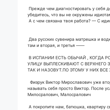
Прежде чем диагностировать у себя д
убедитесь, что вы не окружены идиот
А с чем связана твоя работа? — С ид
Два русских сувенира матрешка и вод
там и вторая, и третья ——
В ИСПАНИИ ЕСТЬ ОБЫЧАЙ , КОГДА 
УЛИЦУ ВЫПЛЕСКИВАЮТ С ВЕРХНЕГО 
ТАК И НАЗОВУТ.ПО ЭТОМУ У НИХ ВСЕ
Физрук Виктор Мирославович уже вто
называть себя просто Виктор. После у
Милосралович, Малосралович
А покропите нам, батюшка, квартиру с