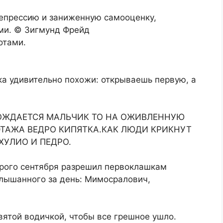
епрессию и заниженную самооценку,
ами. © Зигмунд Фрейд
иотами.
ка удивительно похожи: открываешь первую, а
РОЖДАЕТСЯ МАЛЬЧИК ТО НА ОЖИВЛЕННУЮ
ЭТАЖА ВЕДРО КИПЯТКА.КАК ЛЮДИ КРИКНУТ
 ХУЛИО И ПЕДРО.
рого сентября разрешил первоклашкам
слышанного за день: Мимосралович,
вятой водичкой, чтобы все грешное ушло.