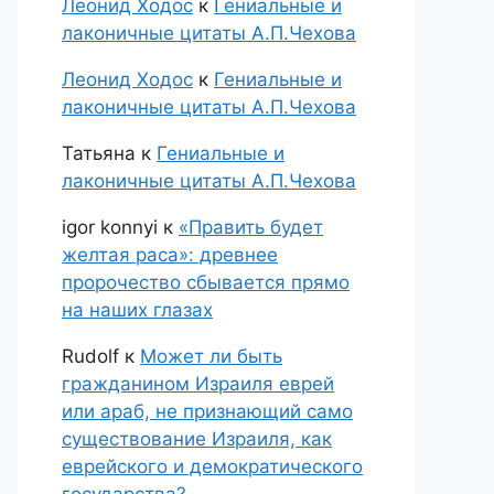
Леонид Ходос
к
Гениальные и
лаконичные цитаты А.П.Чехова
Леонид Ходос
к
Гениальные и
лаконичные цитаты А.П.Чехова
Татьяна
к
Гениальные и
лаконичные цитаты А.П.Чехова
igor konnyi
к
«Править будет
желтая раса»: древнее
пророчество сбывается прямо
на наших глазах
Rudolf
к
Может ли быть
гражданином Израиля еврей
или араб, не признающий само
существование Израиля, как
еврейского и демократического