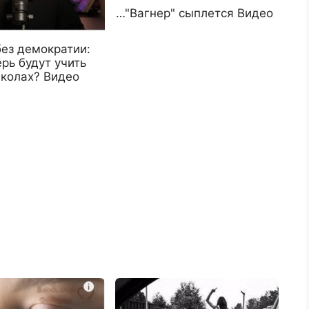
…"Вагнер" сыплется Видео
без демократии:
рь будут учить
школах? Видео