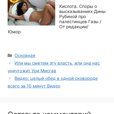
Кислота. Споры о
высказываниях Дины
Рубиной про
палестинцев Газы /
От редакции/
Юмор
Рубрики
Основная
Или мы сметем эту власть, или она нас
уничтожит Ури Мисгав
Видео: целый обед в одной сковороде
всего за 10 минут Видео