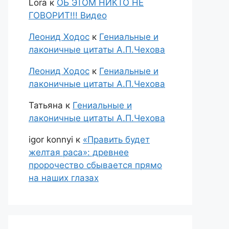
Lora
к
ОБ ЭТОМ НИКТО НЕ
ГОВОРИТ!!! Видео
Леонид Ходос
к
Гениальные и
лаконичные цитаты А.П.Чехова
Леонид Ходос
к
Гениальные и
лаконичные цитаты А.П.Чехова
Татьяна
к
Гениальные и
лаконичные цитаты А.П.Чехова
igor konnyi
к
«Править будет
желтая раса»: древнее
пророчество сбывается прямо
на наших глазах