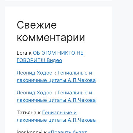
Свежие
комментарии
Lora
к
ОБ ЭТОМ НИКТО НЕ
ГОВОРИТ!!! Видео
Леонид Ходос
к
Гениальные и
лаконичные цитаты А.П.Чехова
Леонид Ходос
к
Гениальные и
лаконичные цитаты А.П.Чехова
Татьяна
к
Гениальные и
лаконичные цитаты А.П.Чехова
igor konnyi
к
«Править будет