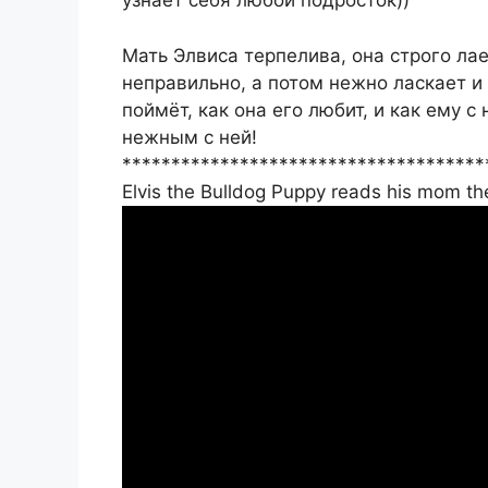
узнает себя любой подросток))
Мать Элвиса терпелива, она строго лает
неправильно, а потом нежно ласкает и
поймёт, как она его любит, и как ему с
нежным с ней!
*************************************
Elvis the Bulldog Puppy reads his mom the