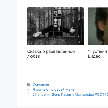
Сказка о раздавленной
"Пустыня 
любви
Видео
Рубрики
Основная
Я скучаю по своей жене
27 апреля, День Памяти Мстисла́ва РОС