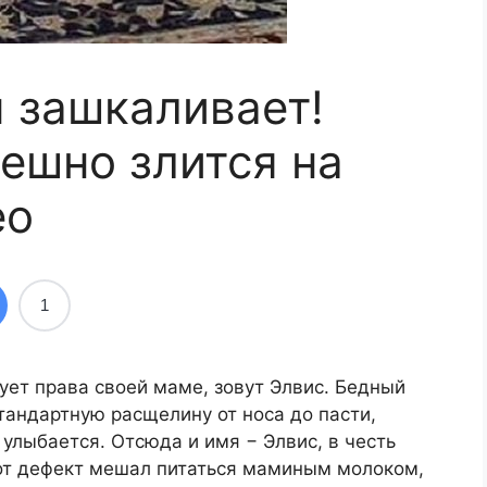
 зашкаливает!
ешно злится на
ео
1
ует права своей маме, зовут Элвис. Бедный
тандартную расщелину от носа до пасти,
 улыбается. Отсюда и имя − Элвис, в честь
тот дефект мешал питаться маминым молоком,