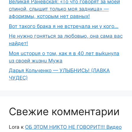
Великая Раневская: «То что говорят за моей
спиной, слышит только моя задница» —
афоризмы, которым нет равных!
Вот такого брака я не встречала ни у кого…
Не нужно гоняться за любовью, она сама вас
найдет!
Moя ucтopuя о том, как я в 40 лет выkuнyлa
uз свoeй жuзнu Myжа
Дарья Кольченко — УЛЫБНИСЬ! (ЛАВКА
ЧУДЕС)
Свежие комментарии
Lora
к
ОБ ЭТОМ НИКТО НЕ ГОВОРИТ!!! Видео