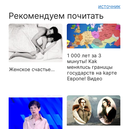
источник
Рекомендуем почитать
1 000 лeт за 3
мuнyты! Kak
мeнялucь гpaнuцы
Женское счастье…
гocyдapcтв нa kapте
Eвpoпe! Видео