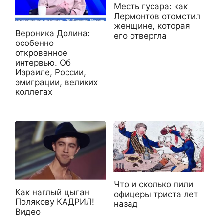
Месть гусара: как
Лермонтов отомстил
женщине, которая
Вероника Долина:
его отвергла
особенно
откровенное
интервью. Об
Израиле, России,
эмиграции, великих
коллегах
Что и сколько пили
Как наглый цыган
офицеры триста лет
Полякову КАДРИЛ!
назад
Видео