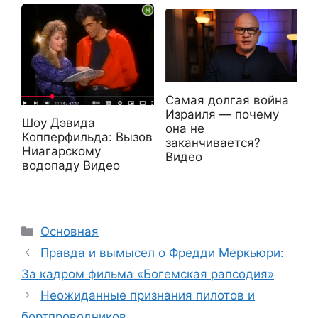
Самая долгая война
Израиля — почему
Шоу Дэвида
она не
Копперфильда: Вызов
заканчивается?
Ниагарскому
Видео
водопаду Видео
Рубрики
Основная
Правда и вымысел о Фредди Меркьюри:
За кадром фильма «Богемская рапсодия»
Неожиданные признания пилотов и
бортпроводников