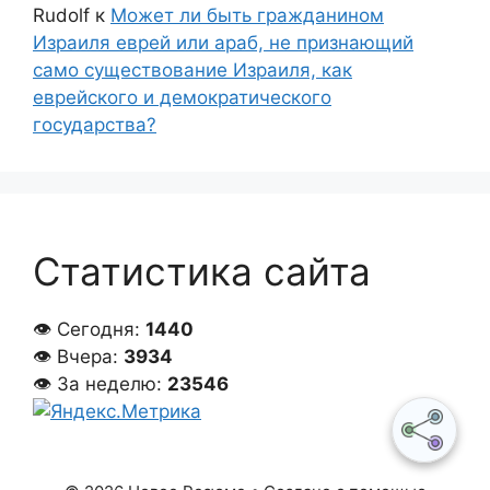
Rudolf
к
Может ли быть гражданином
Израиля еврей или араб, не признающий
само существование Израиля, как
еврейского и демократического
государства?
Статистика сайта
👁 Сегодня:
1440
👁 Вчера:
3934
👁 За неделю:
23546