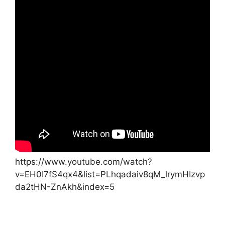
https://www.youtube.com/watch?
v=EH0I7fS4qx4&list=PLhqadaiv8qM_lrymHIzvp
da2tHN-ZnAkh&index=5