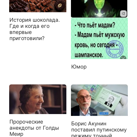
История шоколада.
Где и когда его
впервые
приготовили?
Юмор
Пророческие
Борис Акунин
анекдоты от Голды
поставил путинскому
Меир
режиму точный