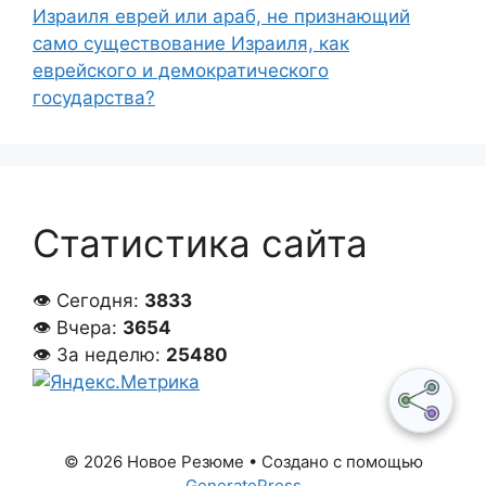
Израиля еврей или араб, не признающий
само существование Израиля, как
еврейского и демократического
государства?
Статистика сайта
👁 Сегодня:
3833
👁 Вчера:
3654
👁 За неделю:
25480
© 2026 Новое Резюме
• Создано с помощью
GeneratePress