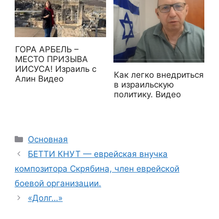
ГОРА АРБЕЛЬ –
МЕСТО ПРИЗЫВА
ИИСУСА! Израиль с
Как легко внедриться
Алин Видео
в израильскую
политику. Видео
Рубрики
Основная
БЕТТИ КНУТ — еврейская внучка
композитора Скрябина, член еврейской
боевой организации.
«Долг…»