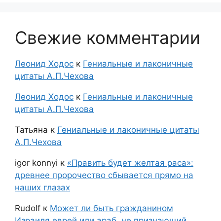
Свежие комментарии
Леонид Ходос
к
Гениальные и лаконичные
цитаты А.П.Чехова
Леонид Ходос
к
Гениальные и лаконичные
цитаты А.П.Чехова
Татьяна
к
Гениальные и лаконичные цитаты
А.П.Чехова
igor konnyi
к
«Править будет желтая раса»:
древнее пророчество сбывается прямо на
наших глазах
Rudolf
к
Может ли быть гражданином
Израиля еврей или араб, не признающий