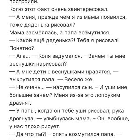
построили.
Колю этот факт очень заинтересовал.
— А меня, прежде чем я из мамы появился,
тоже дяденька рисовал?
Мама засмеялась, а папа возмутился.
— Какой ещё дяденька?! Тебя я рисовал!
Понятно?
— Ага… — Коля задумался. – Зачем ты мне
веснушки нарисовал?
— А мне дети с веснушками нравятся, —
выкрутился папа. — Весело же.
— Не очень… — насупился сын. – И уши мне
большие зачем? Меня из-за это лопоухим
дразнят.
— У папы, когда он тебе уши рисовал, рука
дрогнула, — улыбнулась мама. – Он, вообще,
у нас плохо рисует.
— Да что ты?! – опять возмутился папа. —