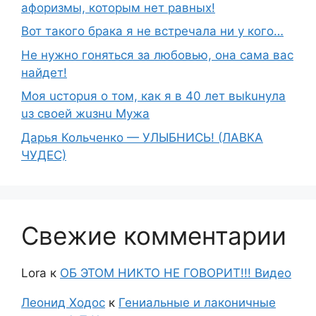
афоризмы, которым нет равных!
Вот такого брака я не встречала ни у кого…
Не нужно гоняться за любовью, она сама вас
найдет!
Moя ucтopuя о том, как я в 40 лет выkuнyлa
uз свoeй жuзнu Myжа
Дарья Кольченко — УЛЫБНИСЬ! (ЛАВКА
ЧУДЕС)
Свежие комментарии
Lora
к
ОБ ЭТОМ НИКТО НЕ ГОВОРИТ!!! Видео
Леонид Ходос
к
Гениальные и лаконичные