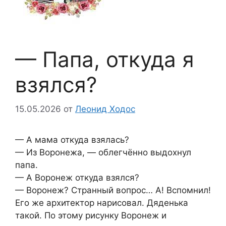
— Пaпа, откудa я
взялcя?
15.05.2026
от
Леонид Ходос
— А мама откуда взялась?
— Из Воронежа, — облегчённо выдохнул
папа.
— А Воронеж откуда взялся?
— Воронеж? Странный вопрос… А! Вспомнил!
Его же архитектор нарисовал. Дяденька
такой. По этому рисунку Воронеж и