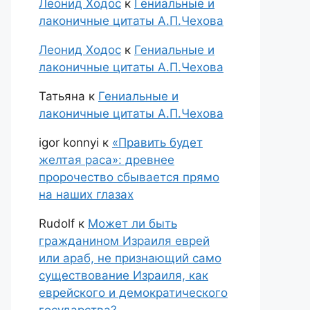
Леонид Ходос
к
Гениальные и
лаконичные цитаты А.П.Чехова
Леонид Ходос
к
Гениальные и
лаконичные цитаты А.П.Чехова
Татьяна
к
Гениальные и
лаконичные цитаты А.П.Чехова
igor konnyi
к
«Править будет
желтая раса»: древнее
пророчество сбывается прямо
на наших глазах
Rudolf
к
Может ли быть
гражданином Израиля еврей
или араб, не признающий само
существование Израиля, как
еврейского и демократического