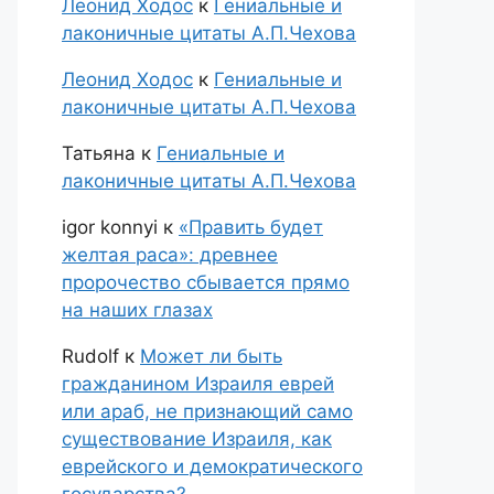
Леонид Ходос
к
Гениальные и
лаконичные цитаты А.П.Чехова
Леонид Ходос
к
Гениальные и
лаконичные цитаты А.П.Чехова
Татьяна
к
Гениальные и
лаконичные цитаты А.П.Чехова
igor konnyi
к
«Править будет
желтая раса»: древнее
пророчество сбывается прямо
на наших глазах
Rudolf
к
Может ли быть
гражданином Израиля еврей
или араб, не признающий само
существование Израиля, как
еврейского и демократического