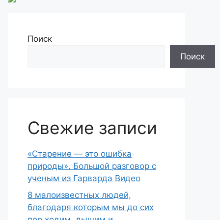
Поиск
Поиск
Свежие записи
«Старение — это ошибка
природы». Большой разговор с
ученым из Гарварда Видео
8 малоизвестных людей,
благодаря которым мы до сих
пор ходим, дышим и