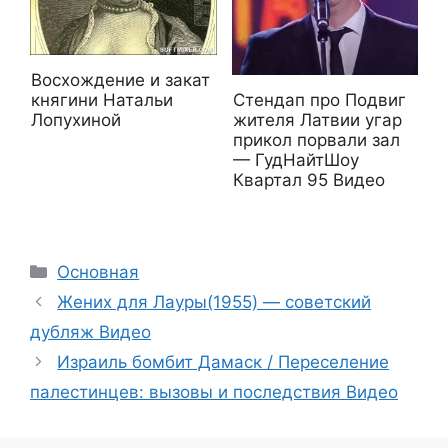
Восхождение и закат
Стендап про Подвиг
княгини Натальи
жителя Латвии угар
Лопухиной
прикол порвали зал
— ГудНайтШоу
Квартал 95 Видео
Рубрики
Основная
Жених для Лауры(1955) — советский
дубляж Видео
Израиль бомбит Дамаск / Переселение
палестинцев: вызовы и последствия Видео