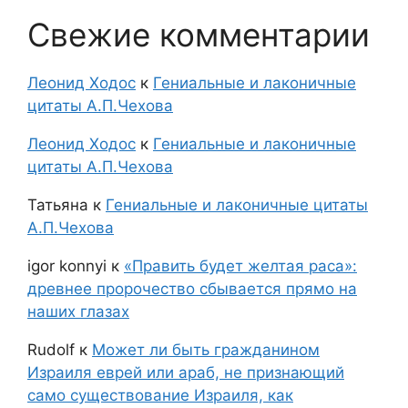
Свежие комментарии
Леонид Ходос
к
Гениальные и лаконичные
цитаты А.П.Чехова
Леонид Ходос
к
Гениальные и лаконичные
цитаты А.П.Чехова
Татьяна
к
Гениальные и лаконичные цитаты
А.П.Чехова
igor konnyi
к
«Править будет желтая раса»:
древнее пророчество сбывается прямо на
наших глазах
Rudolf
к
Может ли быть гражданином
Израиля еврей или араб, не признающий
само существование Израиля, как