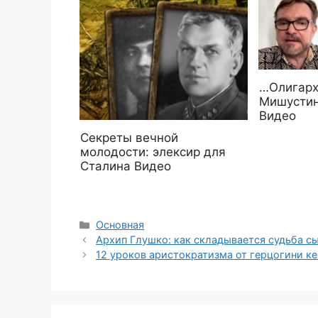
…Олигарх
Мишустин
Видео
Секреты вечной
молодости: элексир для
Сталина Видео
Рубрики
Основная
Архип Глушко: как складывается судьба с
12 уроков аристократизма от герцогини 