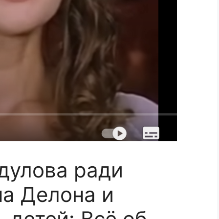
дулова ради
на Делона и
-детей: Всё об