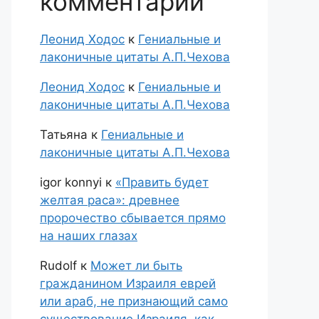
комментарии
Леонид Ходос
к
Гениальные и
лаконичные цитаты А.П.Чехова
Леонид Ходос
к
Гениальные и
лаконичные цитаты А.П.Чехова
Татьяна
к
Гениальные и
лаконичные цитаты А.П.Чехова
igor konnyi
к
«Править будет
желтая раса»: древнее
пророчество сбывается прямо
на наших глазах
Rudolf
к
Может ли быть
гражданином Израиля еврей
или араб, не признающий само