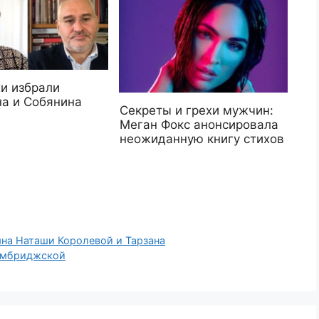
и избрали
а и Собянина
Секреты и грехи мужчин:
Меган Фокс анонсировала
неожиданную книгу стихов
ына Наташи Королевой и Тарзана
кембриджской