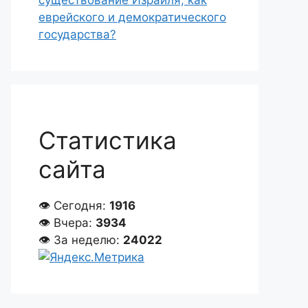
существование Израиля, как
еврейского и демократического
государства?
Статистика
сайта
👁 Сегодня:
1916
👁 Вчера:
3934
👁 За неделю:
24022