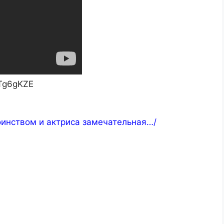
TTg6gKZE
оинством и актриса замечательная…/