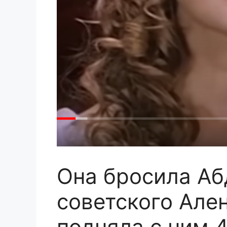
Она бросила Аб
советского Але
подняла с ним 4