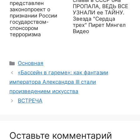
представлен
ПРОПАЛА, ВЕДЬ ВСЕ
законопроект о
УЗНАЛИ ее ТАЙНУ.
признании России
Звезда "Сердца
государством-
трех" Пирет Мянгел
спонсором
Видео
терроризма
Рубрики
Основная
«Бассейн в гареме»: как фантазии
императора Александра III стали
произведением искусства
ВСТРЕЧА
Оставьте комментарий