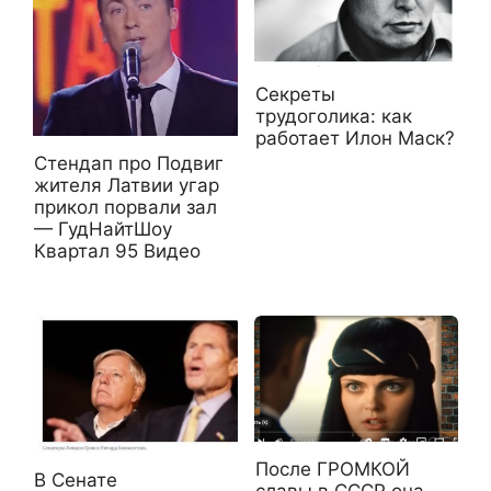
Секреты
трудоголика: как
работает Илон Маск?
Стендап про Подвиг
жителя Латвии угар
прикол порвали зал
— ГудНайтШоу
Квартал 95 Видео
После ГРОМКОЙ
В Сенате
славы в СССР она