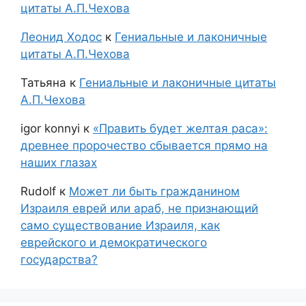
цитаты А.П.Чехова
Леонид Ходос
к
Гениальные и лаконичные
цитаты А.П.Чехова
Татьяна
к
Гениальные и лаконичные цитаты
А.П.Чехова
igor konnyi
к
«Править будет желтая раса»:
древнее пророчество сбывается прямо на
наших глазах
Rudolf
к
Может ли быть гражданином
Израиля еврей или араб, не признающий
само существование Израиля, как
еврейского и демократического
государства?